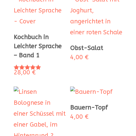
Kochbuch in
Leichter Sprache
Obst-Salat
– Band 1
4,00
€
28,00
€
Bewertet
mit
5.00
von 5
Bauern-Topf
4,00
€