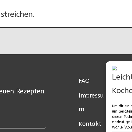
 streichen.
FAQ
neuen Rezepten
Impressu
Um dir ein 
m
um Gerätei
diesen Tech
eindeutige 
Kontakt
Wähle “Able