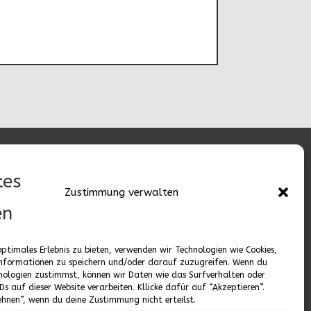
Zustimmung verwalten
optimales Erlebnis zu bieten, verwenden wir Technologien wie Cookies,
Das Projekt wurde
nformationen zu speichern und/oder darauf zuzugreifen. Wenn du
nologien zustimmst, können wir Daten wie das Surfverhalten oder
von Februar 2024 bis
IDs auf dieser Website verarbeiten. Kllicke dafür auf “Akzeptieren”.
hnen”, wenn du deine Zustimmung nicht erteilst.
Februar 2025 mit