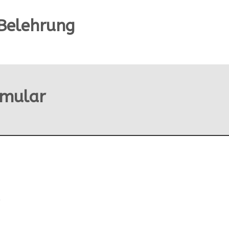
Belehrung
rmular
7